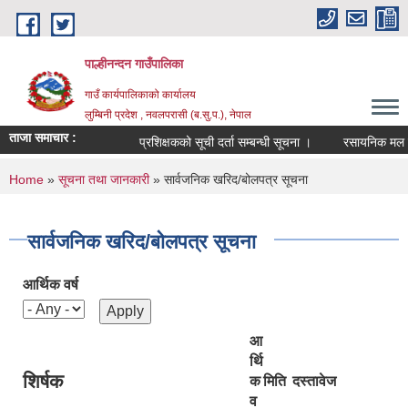
Skip to main content
पाल्हीनन्दन गाउँपालिका
गाउँ कार्यपालिकाको कार्यालय
लुम्बिनी प्रदेश , नवलपरासी (ब.सु.प.), नेपाल
ताजा समाचार :
प्रशिक्षकको सूची दर्ता सम्बन्धी सूचना ।
रसायनिक मल वाड
You are here
Home
»
सूचना तथा जानकारी
» सार्वजनिक खरिद/बोलपत्र सूचना
सार्वजनिक खरिद/बोलपत्र सूचना
आर्थिक वर्ष
आ
र्थि
शिर्षक
क
मिति
दस्तावेज
व