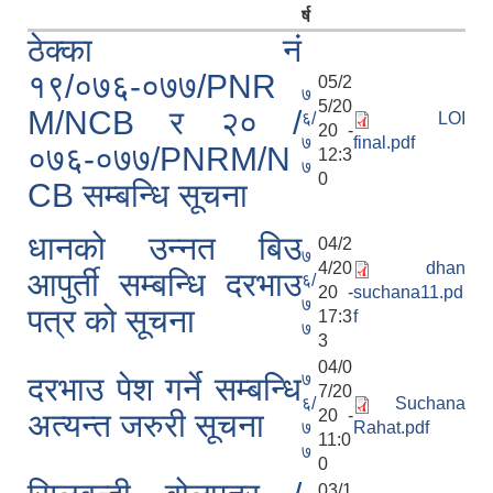
र्ष
ठेक्का नं
१९/०७६-०७७/PNR
05/2
७
5/20
M/NCB र २० /
६/
LOI
20 -
७
final.pdf
०७६-०७७/PNRM/N
12:3
७
0
CB सम्बन्धि सूचना
धानको उन्नत बिउ
04/2
७
4/20
dhan
आपुर्ती सम्बन्धि दरभाउ
६/
20 -
suchana11.pd
७
पत्र को सूचना
17:3
f
७
3
04/0
७
दरभाउ पेश गर्ने सम्बन्धि
7/20
६/
Suchana
20 -
अत्यन्त जरुरी सूचना
७
Rahat.pdf
11:0
७
0
03/1