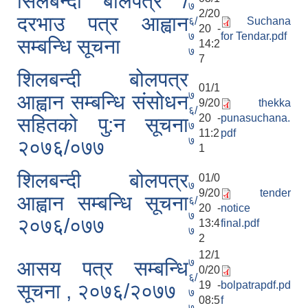
सिलबन्दी बोलपत्र /
७
2/20
दरभाउ पत्र आह्वान
६/
Suchana
20 -
७
for Tendar.pdf
सम्बन्धि सूचना
14:2
७
7
शिलबन्दी बोलपत्र
01/1
७
आह्वान सम्बन्धि संसोधन
9/20
thekka
६/
20 -
punasuchana.
सहितको पु:न सूचना
७
11:2
pdf
७
२०७६/०७७
1
शिलबन्दी बोलपत्र
01/0
७
9/20
tender
आह्वान सम्बन्धि सूचना
६/
20 -
notice
७
२०७६/०७७
13:4
final.pdf
७
2
12/1
७
आसय पत्र सम्बन्धि
0/20
६/
19 -
bolpatrapdf.pd
सूचना , २०७६/२०७७
७
08:5
f
७