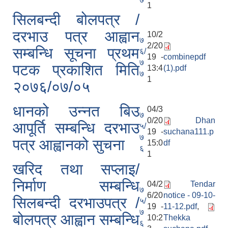
1
सिलबन्दी बोलपत्र /
दरभाउ पत्र आह्वान
10/2
७
2/20
सम्बन्धि सूचना प्रथम
६/
19 -
combinepdf
७
पटक प्रकाशित मिति
13:4
(1).pdf
७
1
२०७६/०७/०५
धानको उन्नत बिउ
04/3
७
0/20
Dhan
आपूर्ति सम्बन्धि दरभाउ
५/
19 -
suchana111.p
७
पत्र आह्वानको सुचना
15:0
df
६
1
खरिद तथा सप्लाइ/
निर्माण सम्बन्धि
04/2
Tendar
७
6/20
notice - 09-10-
सिलबन्दी दरभाउपत्र /
५/
19 -
11-12.pdf
,
७
बोलपत्र आह्वान सम्बन्धि
10:2
Thekka
६