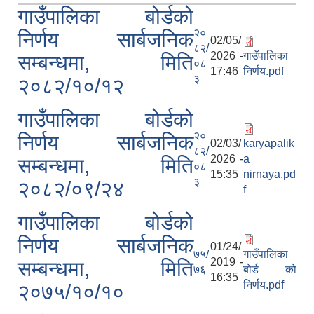
गाउँपालिका बोर्डको
२०
निर्णय सार्बजनिक
02/05/
८२/
2026 -
गाउँपालिका
सम्बन्धमा, मिति
०८
17:46
निर्णय.pdf
३
२०८२/१०/१२
गाउँपालिका बोर्डको
२०
निर्णय सार्बजनिक
02/03/
karyapalik
८२/
2026 -
a
सम्बन्धमा, मिति
०८
15:35
nirnaya.pd
३
२०८२/०९/२४
f
गाउँपालिका बोर्डको
निर्णय सार्बजनिक
01/24/
७५/
गाउँपालिका
2019 -
सम्बन्धमा, मिति
७६
बोर्ड को
16:35
निर्णय.pdf
२०७५/१०/१०