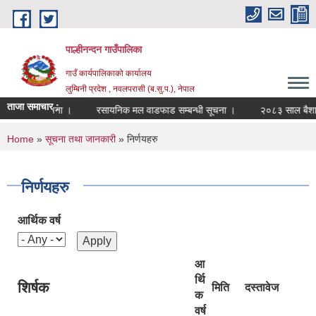
Skip to main content
पाल्हीनन्दन गाउँपालिका
गाउँ कार्यपालिकाको कार्यालय
लुम्बिनी प्रदेश , नवलपरासी (ब.सु.प.), नेपाल
ताजा समाचार :
ा सम्बन्धी सूचना ।
रसायनिक मल वाडफाड सम्बन्धी सूचना ।
२०८३ साल बैशाख १
You are here
Home
»
सूचना तथा जानकारी
» निर्णयहरु
निर्णयहरु
आर्थिक वर्ष
आ
र्थि
शिर्षक
मिति
दस्तावेज
क
वर्ष