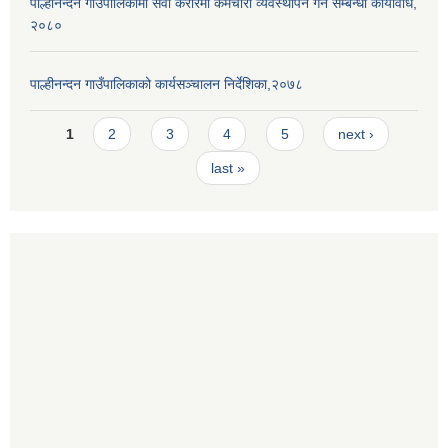
पाल्हीनन्दन गाउँपालिकामा सेवा करारमा कर्मचारी व्यवस्थापन गर्ने सम्बन्धी कार्यविधि,
२०८०
पाल्हीनन्दन गाउँपालिकाको कार्यसञ्चालन निर्देशिका,२०७८
Pages
1
2
3
4
5
next ›
last »