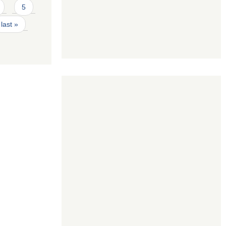
5
last »