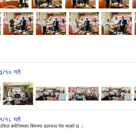
,
,
,
,
,
३/१० गते
,
,
,
,
,
१/१८ गते
े तपसिल बमोजिमका बिषयमा छलफल पेश भएको छ ।