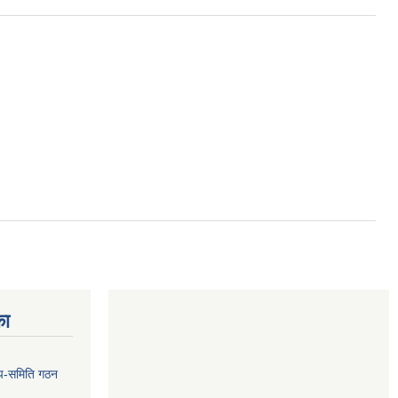
का
 उप-समिति गठन