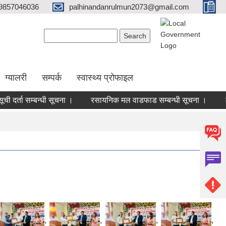
9857046036
palhinandanrulmun2073@gmail.com
Search form
Search
ग्यालरी
सम्पर्क
स्वास्थ्य प्रोफाइल
ता सम्बन्धी सूचना ।
रसायनिक मल वाडफाड सम्बन्धी सूचना ।
२०८३ स
,
,
,
,