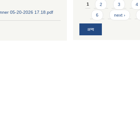
Pages
1
2
3
4
ner 05-20-2026 17.18.pdf
6
next ›
अन्य