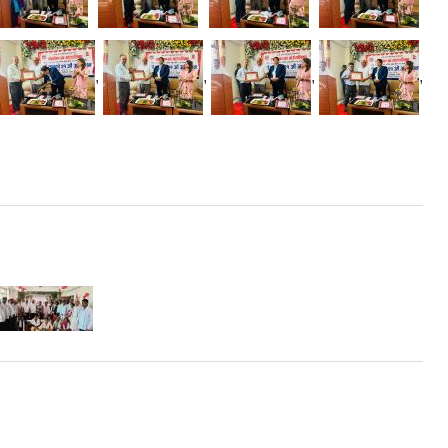
,
,
,
,