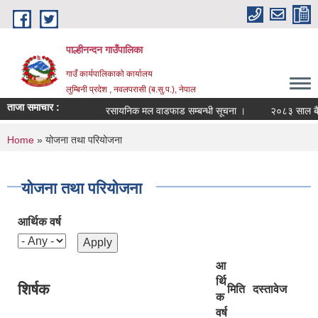
Skip to main content
पाल्हीनन्दन गाउँपालिका
गाउँ कार्यपालिकाको कार्यालय
लुम्बिनी प्रदेश , नवलपरासी (ब.सु.प.), नेपाल
ताजा समाचार :
रसायनिक मल वाडफाड सम्बन्धी सूचना ।
२०८३ साल बैशाख
You are here
Home
» योजना तथा परियोजना
योजना तथा परियोजना
आर्थिक वर्ष
आ
र्थि
शिर्षक
मिति
दस्तावेज
क
वर्ष