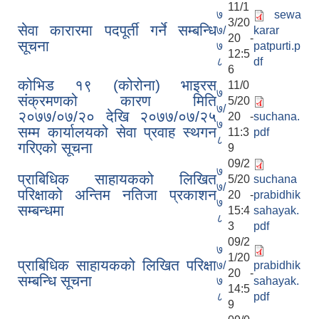
11/1
७
sewa
3/20
सेवा कारारमा पदपूर्ती गर्ने सम्बन्धि
७/
karar
20 -
सूचना
७
patpurti.p
12:5
८
df
6
कोभिड १९ (कोरोना) भाइरस
11/0
७
संक्रमणको कारण मिति
5/20
७/
२०७७/०७/२० देखि २०७७/०७/२५
20 -
suchana.
७
सम्म कार्यालयको सेवा प्रवाह स्थगन
11:3
pdf
८
गरिएको सूचना
9
09/2
७
प्राबिधिक साहायकको लिखित
5/20
suchana
७/
परिक्षाको अन्तिम नतिजा प्रकाशन
20 -
prabidhik
७
सम्बन्धमा
15:4
sahayak.
८
3
pdf
09/2
७
1/20
प्राबिधिक साहायकको लिखित परिक्षा
७/
prabidhik
20 -
सम्बन्धि सूचना
७
sahayak.
14:5
८
pdf
9