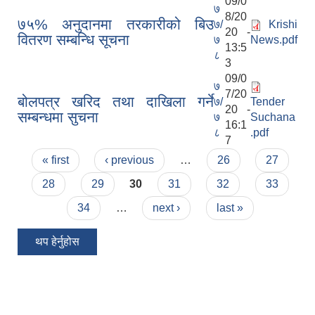
09/0
७
8/20
७५% अनुदानमा तरकारीको बिउ
७/
Krishi
20 -
वितरण सम्बन्धि सूचना
७
News.pdf
13:5
८
3
09/0
७
7/20
बोलपत्र खरिद तथा दाखिला गर्ने
७/
Tender
20 -
सम्बन्धमा सुचना
७
Suchana
16:1
८
.pdf
7
Pages
« first
‹ previous
…
26
27
28
29
30
31
32
33
34
…
next ›
last »
थप हेर्नुहोस