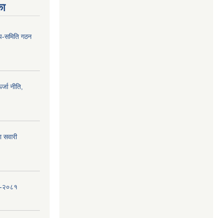
का
 उप-समिति गठन
्जा नीति,
ा सवारी
धि-२०८१