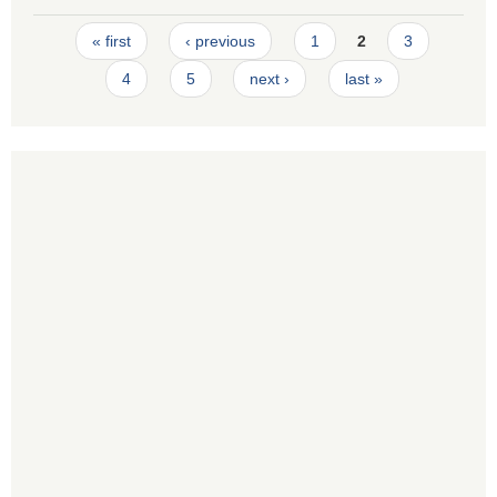
Pages
« first
‹ previous
1
2
3
4
5
next ›
last »