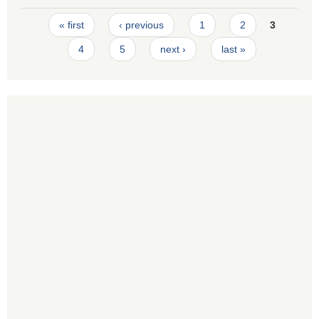
Pages
« first
‹ previous
1
2
3
4
5
next ›
last »