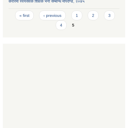
करारमा स्वयंसेवक शिक्षक भर्ना सम्बन्धि मापदण्ड, २०७५
Pages
« first
‹ previous
1
2
3
4
5