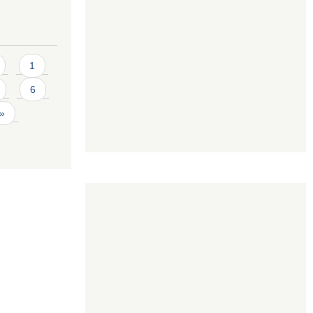
1
6
 »