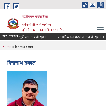
Skip to main content
पाल्हीनन्दन गाउँपालिका
गाउँ कार्यपालिकाको कार्यालय
लुम्बिनी प्रदेश , नवलपरासी (ब.सु.प.), नेपाल
ताजा समाचार :
प्रशिक्षकको सूची दर्ता सम्बन्धी सूचना ।
रसायनिक मल वाडफाड सम्बन्धी सूचना ।
You are here
Home
» दिनानाथ ढकाल
दिनानाथ ढकाल