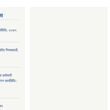
का
र्यविधि, २०७५
 खरिद नियमावली,
 कर्मचारी
ापन कार्यबिधि–
लन