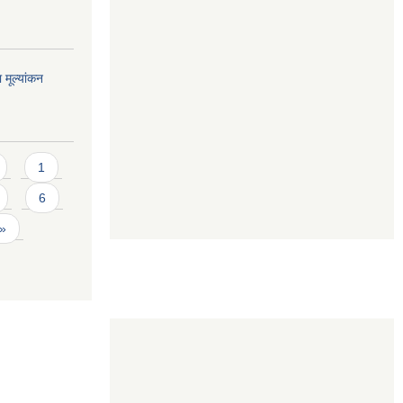
 मूल्यांकन
1
6
 »