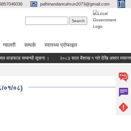
9857046036
palhinandanrulmun2073@gmail.com
Search form
Search
ग्यालरी
सम्पर्क
स्वास्थ्य प्रोफाइल
ाडफाड सम्बन्धी सूचना ।
२०८३ साल बैशाख १ गते देखि असार मसान्तसम्म
७८/०१/०८)