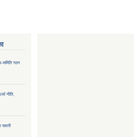
का
 उप-समिति गठन
्जा नीति,
ा सवारी