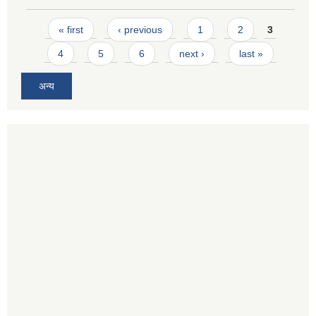
Pages
« first
‹ previous
1
2
3
4
5
6
next ›
last »
अन्य