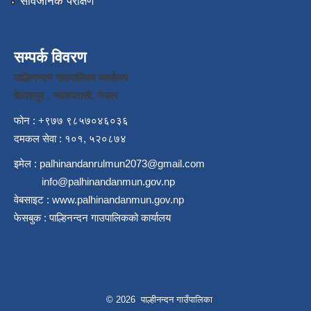
सार्वजनिक परीक्षण
सम्पर्क विवरण
पाल्हिनन्दन गाउपालिका कार्यालय
बेलाशपुर , नवलपरासी, नेपाल
फोन : +९७७ ९८५७०४६०३६
दमकल सेवा : १०१, ५२०८७४
इमेल :
palhinandanrulmun2073@gmail.com
info@palhinandanmun.gov.np
वेबसाइट :
www.palhinandanmun.gov.np
फेसबुक :
पाल्हिनन्दन गाउपालिकको कार्यालय
© 2026 पाल्हीनन्दन गाउँपालिका