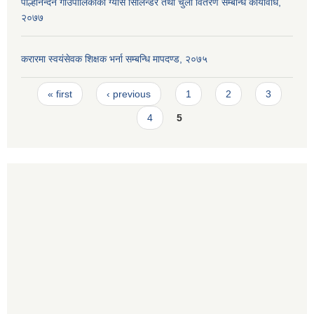
पाल्हीनन्दन गाउँपालिकाको ग्याँस सिलिन्डर तथा चुलो वितरण सम्बन्धि कार्यविधि,
२०७७
करारमा स्वयंसेवक शिक्षक भर्ना सम्बन्धि मापदण्ड, २०७५
Pages
« first
‹ previous
1
2
3
4
5