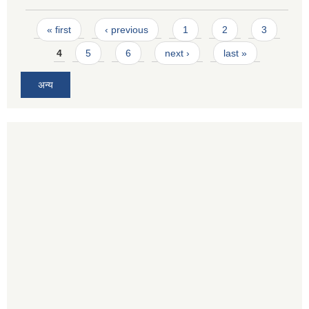
Pages
« first
‹ previous
1
2
3
4
5
6
next ›
last »
अन्य