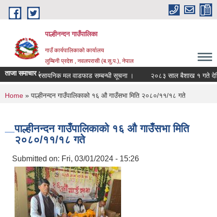
Skip to main content
पाल्हीनन्दन गाउँपालिका
गाउँ कार्यपालिकाको कार्यालय
लुम्बिनी प्रदेश , नवलपरासी (ब.सु.प.), नेपाल
ताजा समाचार :
रसायनिक मल वाडफाड सम्बन्धी सूचना ।
२०८३ साल बैशाख १ गते देखि अस
You are here
Home
» पाल्हीनन्दन गाउँपालिकाको १६ औ गाउँसभा मिति २०८०/११/१८ गते
पाल्हीनन्दन गाउँपालिकाको १६ औ गाउँसभा मिति
२०८०/११/१८ गते
Submitted on:
Fri, 03/01/2024 - 15:26