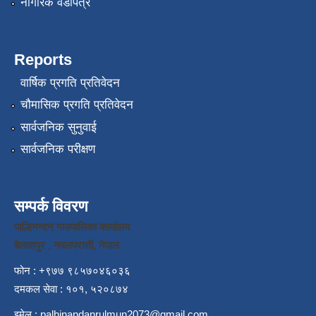
नागरिक वडापत्र
Reports
वार्षिक प्रगति प्रतिवेदन
चौमासिक प्रगति प्रतिवेदन
सार्वजनिक सुनुवाई
सार्वजनिक परीक्षण
सम्पर्क विवरण
पाल्हिनन्दन गाउपालिका कार्यालय
बेलाशपुर , नवलपरासी, नेपाल
फोन : +९७७ ९८५७०४६०३६
दमकल सेवा : १०१, ५२०८७४
इमेल :
palhinandanrulmun2073@gmail.com