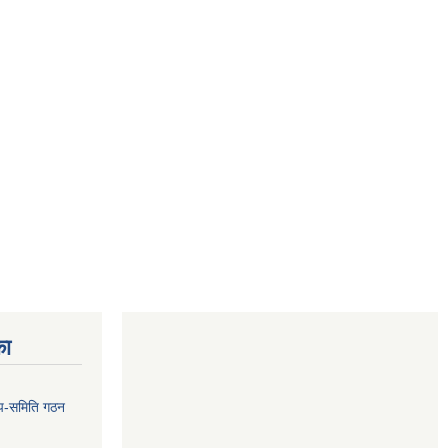
का
 उप-समिति गठन