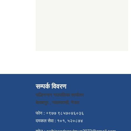
सम्पर्क विवरण
पाल्हिनन्दन गाउपालिका कार्यालय
बेलाशपुर , नवलपरासी, नेपाल
फोन : +९७७ ९८५७०४६०३६
दमकल सेवा : १०१, ५२०८७४